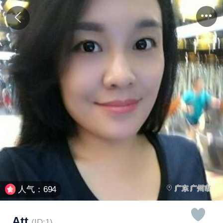
广东 广州市
人气：694
Att
(ID:1)