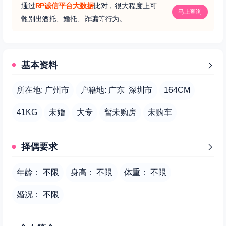
通过
RP诚信平台大数据
比对，很大程度上可
马上查询
甑别出酒托、婚托、诈骗等行为。
基本资料
所在地: 广州市
户籍地: 广东 深圳市
164CM
41KG
未婚
大专
暂未购房
未购车
择偶要求
年龄： 不限
身高： 不限
体重： 不限
婚况： 不限