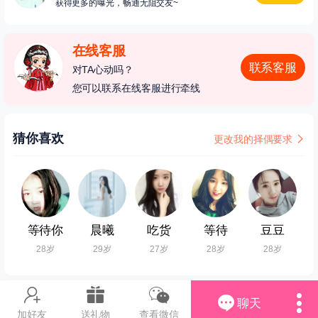
获得更多的曝光，畅通无阻交友~
在线客服
联系客服
对TA心动吗？
您可以联系在线客服进行牵线
猜你喜欢
更改我的择偶要求
等待你
晨曦
吃货
等待
豆豆
28岁
29岁
27岁
28岁
28岁
聊天
加好友
送礼物
查看微信