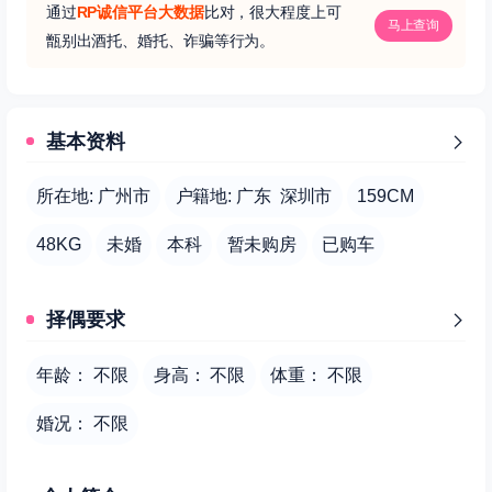
通过
RP诚信平台大数据
比对，很大程度上可
马上查询
甑别出酒托、婚托、诈骗等行为。
基本资料
所在地: 广州市
户籍地: 广东 深圳市
159CM
48KG
未婚
本科
暂未购房
已购车
择偶要求
年龄： 不限
身高： 不限
体重： 不限
婚况： 不限