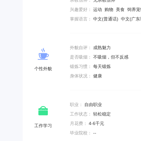
宗教信仰：
无宗教信仰
兴趣爱好：
运动 购物 美食 饲养
掌握语言：
中文(普通话) 中文(广东
外貌自评：
成熟魅力
是否吸烟：
不吸烟，但不反感
锻炼习惯：
每天锻炼
个性外貌
身体状况：
健康
职业：
自由职业
工作状态：
轻松稳定
月花费：
4-6千元
工作学习
毕业院校：
--