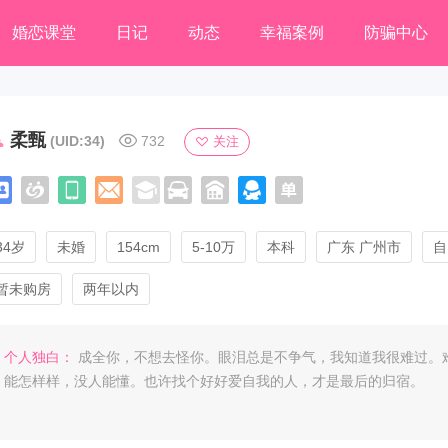
婚恋课堂
日记
动态
幸福案例
防骗中心
柔甄
(UID:34)
732
关注
34岁
未婚
154cm
5-10万
本科
广东 广州市
自
暂未购房
两年以内
个人独白：
成全你，不想去怪你。眼泪总是不争气，我知道我很难过。
能怎样样，没人能懂。也许找个好好爱自我的人，才是最后的归宿。