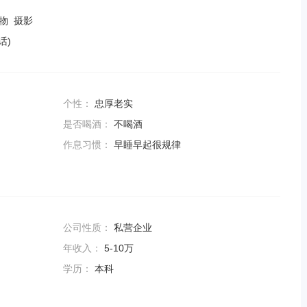
宠物 摄影
话)
个性：
忠厚老实
是否喝酒：
不喝酒
作息习惯：
早睡早起很规律
公司性质：
私营企业
年收入：
5-10万
学历：
本科